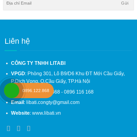
Liên hệ
CÔNG TY TNHH LITABI
VPGD
: Phòng 301, Lô B9/D6 Khu ĐT Mới Cầu Giấy,
P.Dịch Vọng, Q.Cầu Giấy, TP.Hà Nội
0896.122.868
Hotline
: 0896 122 868 - 0896 116 168
Email
: libati.congty@gmail.com
Website
: www.libati.vn