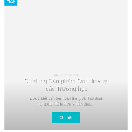
Th10
KIẾN THỨC TIN TỨC
Sử dụng Sản phẩm Onduline tại
các Trường học
Được biết đến trên toàn thế giới, Tập đoàn
ONDULINE là đơn vị dẫn đầu...
Chi tiết