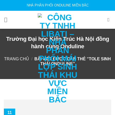
Skip
NHÀ PHÂN PHỐI ONDULINE MIỀN BẮC
to
content
Trường Đại học Kiến Trúc Hà Nội đồng
hành cùng Onduline
TRANG CHỦ
/
BÀI VIẾT ĐƯỢC GẮN THẺ “TOLE SINH
THÁI ONDULINE”
11