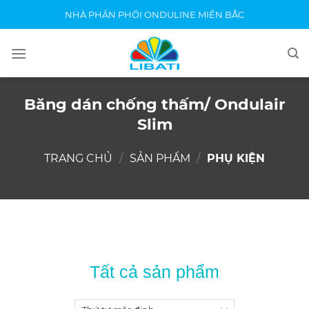
Skip
NHÀ PHÂN PHỐI ONDULINE MIỀN BẮC
to
content
Băng dán chống thấm/ Ondulair
Slim
TRANG CHỦ
/
SẢN PHẨM
/
PHỤ KIỆN
Tất cả sản phẩm