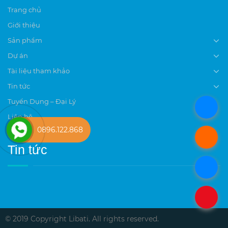
Trang chủ
Giới thiệu
Sản phẩm
Dự án
Tài liệu tham khảo
Tin tức
Tuyển Dụng – Đại Lý
.
Liên hệ
0896.122.868
.
Tin tức
.
.
© 2019 Copyright Libati. All rights reserved.