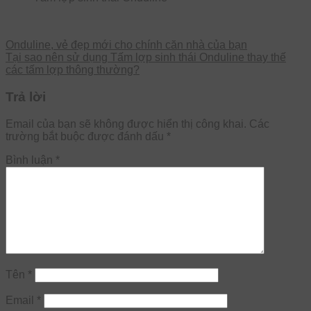
Onduline, vẻ đẹp mới cho chính căn nhà của bạn
Tại sao nên sử dụng Tấm lợp sinh thái Onduline thay thế
các tấm lợp thông thường?
Trả lời
Email của bạn sẽ không được hiển thị công khai.
Các
trường bắt buộc được đánh dấu
*
Bình luận
*
Tên
*
Email
*