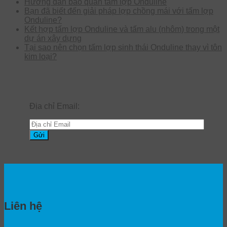
Hướng dẫn bảo quản tấm lợp Onduline
Bạn đã biết đến giải pháp lợp chồng mái với tấm lợp
Onduline?
Kết hợp tấm lợp Onduline và tấm alu (nhôm) trong một
dự án xây dựng
Tại sao nên chọn tấm lợp sinh thái Onduline thay vì tôn
kim loại?
Địa chỉ Email:
Liên hệ