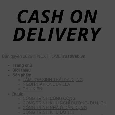
Bản quyền 2026 © NEXTHOME
TrustWeb.vn
Trang chủ
Giới thiệu
Sản phẩm
TẤM LỢP SINH THÁI ĐA DỤNG
NGÓI PHÁP ONDUVILLA
PHỤ KIỆN
Dự án
CÔNG TRÌNH CÔNG CỘNG
CÔNG TRÌNH KHU NGHỈ DƯỠNG- DU LỊCH
CÔNG TRÌNH NHÀ Ở DÂN DỤNG
CÔNG TRÌNH KHU ĐÔ THỊ