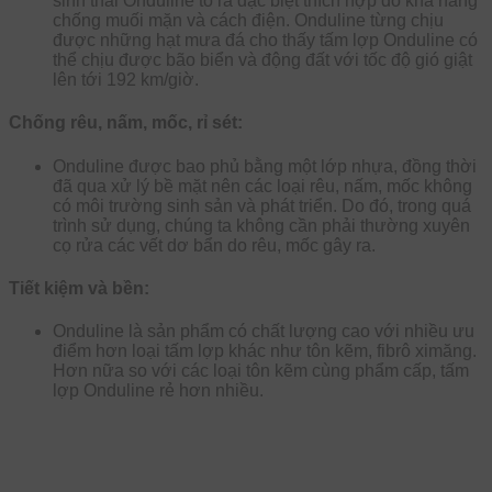
sinh thái Onduline tỏ ra đặc biệt thích hợp do khả năng
chống muối mặn và cách điện. Onduline từng chịu
được những hạt mưa đá cho thấy tấm lợp Onduline có
thể chịu được bão biển và động đất với tốc độ gió giật
lên tới 192 km/giờ.
Chống rêu, nấm, mốc, rỉ sét:
Onduline được bao phủ bằng một lớp nhựa, đồng thời
đã qua xử lý bề mặt nên các loại rêu, nấm, mốc không
có môi trường sinh sản và phát triển. Do đó, trong quá
trình sử dụng, chúng ta không cần phải thường xuyên
cọ rửa các vết dơ bẩn do rêu, mốc gây ra.
Tiết kiệm và bền:
Onduline là sản phẩm có chất lượng cao với nhiều ưu
điểm hơn loại tấm lợp khác như tôn kẽm, fibrô ximăng.
Hơn nữa so với các loại tôn kẽm cùng phẩm cấp, tấm
lợp Onduline rẻ hơn nhiều.