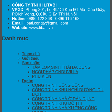
CÔNG TY TNHH LITABI
VPGD
: Phòng 301, Lô B9/D6 Khu ĐT Mới Cầu Giấy,
P.Dịch Vọng, Q.Cầu Giấy, TP.Hà Nội
Hotline
: 0896 122 868 - 0896 116 168
Email
: libati.congty@gmail.com
Website
: www.libati.vn
Danh mục
Trang chủ
Giới thiệu
Sản phẩm
TẤM LỢP SINH THÁI ĐA DỤNG
NGÓI PHÁP ONDUVILLA
PHỤ KIỆN
Dự án
CÔNG TRÌNH CÔNG CỘNG
CÔNG TRÌNH KHU NGHỈ DƯỠNG- DU
LỊCH
CÔNG TRÌNH NHÀ Ở DÂN DỤNG
CÔNG TRÌNH KHU ĐÔ THỊ
CÔNG TRÌNH NHÀ XƯỞNG CÔNG