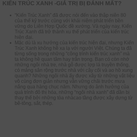
KIẾN TRÚC XANH -GIÁ TRỊ BỊ ĐÁNH MẤT?
“Kiến Trúc Xanh” đã được nói đến vào thập niên 80
của thế kỷ trước cùng với khái niệm phát triển bền
vững do Liên Hợp Quốc đề xướng. Và ngày nay, Kiến
Trúc Xanh đã trở thành xu thế phát triển của kiến trúc
hiện đại.
Mặc dù là xu hướng của kiến trúc hiện đại, nhưng Kiến
Trúc Xanh không hề xa lạ với người Việt. Chúng ta đã
từng sống trong những “công trình kiến trúc xanh” mà
ta không hề quan tâm hay trân trọng. Bạn có còn nhớ
những ngôi nhà tre, nhà gỗ được lợp lá truyền thống,
có mảng sân rộng trước nhà với cây cối và ao hồ xung
quanh? Những ngôi nhà ấy được xây từ những vật liệu
vô cùng đơn giản nhưng vẫn vững chãi trước mưa
nắng qua hàng chục năm. Nhưng do ảnh hưởng của
quá trình đô thị hóa, những “ngôi nhà xanh” đã dần bị
thay thế bởi những tòa nhàcao tầng được xây dựng từ
bê-tông, sắt, thép.