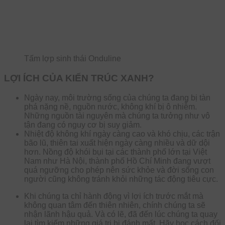
Tấm lợp sinh thái Onduline
LỢI ÍCH
CỦA KIẾN TRÚC XANH?
Ngày nay, môi trường sống của chúng ta đang bị tàn
phá nặng nề, nguồn nước, không khí bị ô nhiễm.
Những nguồn tài nguyên mà chúng ta tưởng như vô
tận đang có nguy cơ bị suy giảm.
Nhiệt độ không khí ngày càng cao và khó chịu, các trận
bão lũ, thiên tai xuất hiện ngày càng nhiều và dữ dội
hơn. Nồng độ khói bụi tại các thành phố lớn tại Việt
Nam như Hà Nội, thành phố Hồ Chí Minh đang vượt
quá ngưỡng cho phép nên sức khỏe và đời sống con
người cũng không tránh khỏi những tác động tiêu cực.
Khi chúng ta chỉ hành động vì lợi ích trước mắt mà
không quan tâm đến thiên nhiên, chính chúng ta sẽ
nhận lãnh hậu quả. Và có lẽ, đã đến lúc chúng ta quay
lại tìm kiếm những giá trị bị đánh mất. Hãy học cách đối