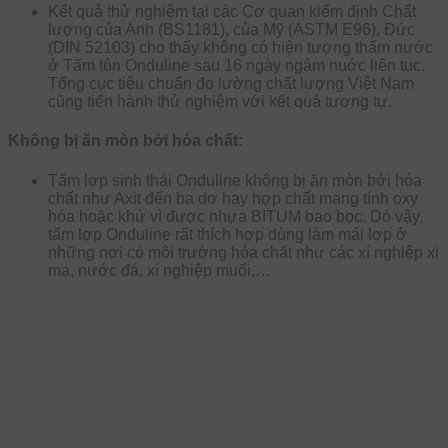
Kết quả thử nghiệm tại các Cơ quan kiểm định Chất
lượng của Anh (BS1181), của Mỹ (ASTM E96), Đức
(DIN 52103) cho thấy không có hiện tượng thấm nước
ở Tấm tôn Onduline sau 16 ngày ngâm nuớc liên tục.
Tổng cục tiêu chuẩn đo lường chất lượng Việt Nam
cũng tiến hành thử nghiệm với kết quả tương tự.
Không bị ăn mòn bởi hóa chất:
Tấm lợp sinh thái Onduline không bị ăn mòn bởi hóa
chất như Axit đến ba dơ hay hợp chất mang tính oxy
hóa hoặc khử vì được nhựa BITUM bao bọc. Dó vậy,
tấm lợp Onduline rất thích hợp dùng làm mái lợp ở
những nơi có môi trường hóa chất như các xí nghiệp xi
mạ, nước đá, xí nghiệp muối,…