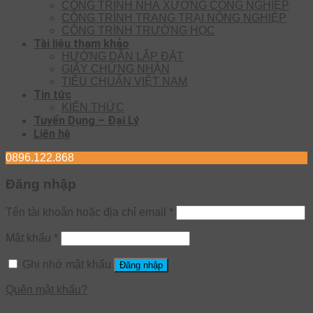
CÔNG TRÌNH NHÀ XƯỞNG CÔNG NGHIỆP
CÔNG TRÌNH TRANG TRẠI NÔNG NGHIỆP
CÔNG TRÌNH TRƯỜNG HỌC
Tài liệu tham khảo
HƯỚNG DẪN LẮP ĐẶT
GIẤY CHỨNG NHẬN
TIÊU CHUẨN VIỆT NAM
Tin tức
KIẾN THỨC
Tuyển Dụng – Đại Lý
Liên hệ
0896.122.868
Đăng nhập
Tên tài khoản hoặc địa chỉ email
*
Mật khẩu
*
Ghi nhớ mật khẩu
Đăng nhập
Quên mật khẩu?