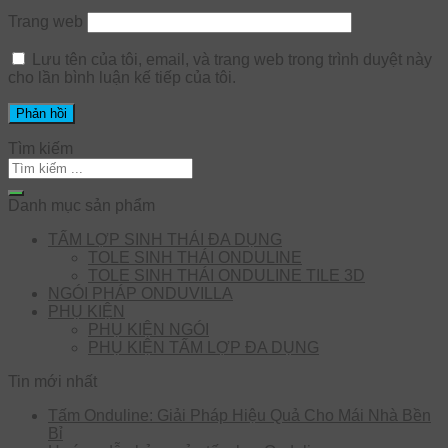
Trang web
Lưu tên của tôi, email, và trang web trong trình duyệt này
cho lần bình luận kế tiếp của tôi.
Tìm kiếm
Danh mục sản phẩm
TẤM LỢP SINH THÁI ĐA DỤNG
TOLE SINH THÁI ONDULINE
TOLE SINH THÁI ONDULINE TILE 3D
NGÓI PHÁP ONDUVILLA
PHỤ KIỆN
PHỤ KIỆN NGÓI
PHỤ KIỆN TẤM LỢP ĐA DỤNG
Tin mới nhất
Tấm Onduline: Giải Pháp Hiệu Quả Cho Mái Nhà Bền
Bỉ