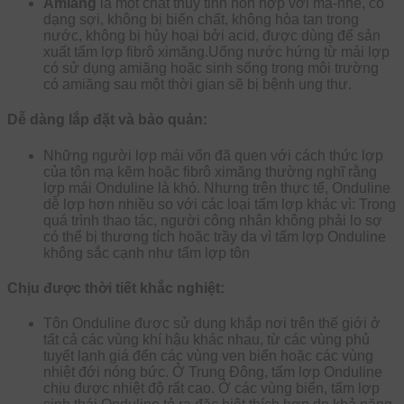
Amiăng
là một chất thủy tinh hỗn hợp với ma-nhê, có
dạng sợi, không bị biến chất, không hòa tan trong
nước, không bị hủy hoại bởi acid, được dùng để sản
xuất tấm lợp fibrô ximăng.Uống nước hứng từ mái lợp
có sử dụng amiăng hoặc sinh sống trong môi trường
có amiăng sau một thời gian sẽ bị bệnh ung thư.
Dễ dàng lắp đặt và bảo quản:
Những người lợp mái vốn đã quen với cách thức lợp
của tôn mạ kẽm hoặc fibrô ximăng thường nghĩ rằng
lợp mái Onduline là khó. Nhưng trên thực tế, Onduline
dễ lợp hơn nhiều so với các loại tấm lợp khác vì: Trong
quá trình thao tác, người công nhân không phải lo sợ
có thể bị thương tích hoặc trầy da vì tấm lợp Onduline
không sắc cạnh như tấm lợp tôn
Chịu được thời tiết khắc nghiệt:
Tôn Onduline được sử dụng khắp nơi trên thế giới ở
tất cả các vùng khí hậu khác nhau, từ các vùng phủ
tuyết lạnh giá đến các vùng ven biển hoặc các vùng
nhiệt đới nóng bức. Ở Trung Đông, tấm lợp Onduline
chịu được nhiệt độ rất cao. Ở các vùng biển, tấm lợp