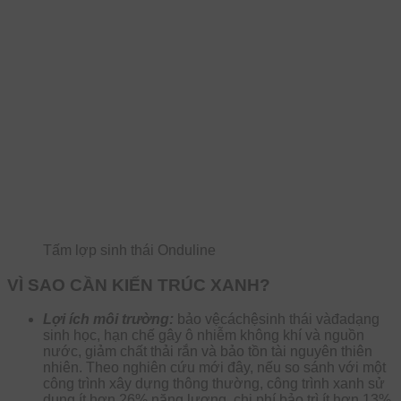
Tấm lợp sinh thái Onduline
VÌ SAO CẦN KIẾN TRÚC XANH?
Lợi ích môi trường:
bảo vệcáchệsinh thái vàđadạng
sinh học, hạn chế gây ô nhiễm không khí và nguồn
nước, giảm chất thải rắn và bảo tồn tài nguyên thiên
nhiên. Theo nghiên cứu mới đây, nếu so sánh với một
công trình xây dựng thông thường, công trình xanh sử
dụng ít hơn 26% năng lượng, chi phí bảo trì ít hơn 13%