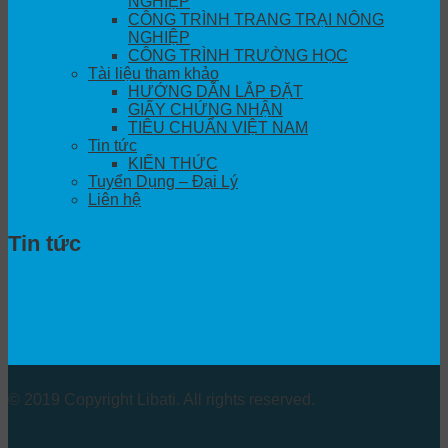
NGHIỆP
CÔNG TRÌNH TRANG TRẠI NÔNG
NGHIỆP
CÔNG TRÌNH TRƯỜNG HỌC
Tài liệu tham khảo
HƯỚNG DẪN LẮP ĐẶT
GIẤY CHỨNG NHẬN
TIÊU CHUẨN VIỆT NAM
Tin tức
KIẾN THỨC
Tuyển Dụng – Đại Lý
Liên hệ
Tin tức
© 2019 Copyright Libati. All rights reserved.