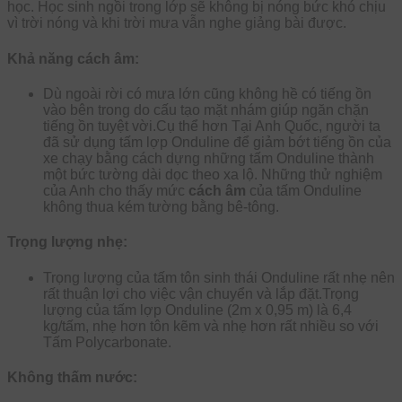
học. Học sinh ngồi trong lớp sẽ không bị nóng bức khó chịu
vì trời nóng và khi trời mưa vẫn nghe giảng bài được.
Khả năng cách âm:
Dù ngoài rời có mưa lớn cũng không hề có tiếng ồn
vào bên trong do cấu tạo mặt nhám giúp ngăn chặn
tiếng ồn tuyệt vời.Cụ thể hơn Tại Anh Quốc, người ta
đã sử dụng tấm lợp Onduline để giảm bớt tiếng ồn của
xe chạy bằng cách dựng những tấm Onduline thành
một bức tường dài dọc theo xa lộ. Những thử nghiệm
của Anh cho thấy mức
cách âm
của tấm Onduline
không thua kém tường bằng bê-tông.
Trọng lượng nhẹ:
Trọng lượng của tấm tôn sinh thái Onduline rất nhẹ nên
rất thuận lợi cho việc vận chuyển và lắp đặt.Trọng
lượng của tấm lợp Onduline (2m x 0,95 m) là 6,4
kg/tấm, nhẹ hơn tôn kẽm và nhẹ hơn rất nhiều so với
Tấm Polycarbonate.
Không thấm nước: