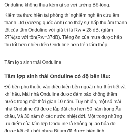
Onduline không thua kém gì so với tường Bê-tông.
Kiểm tra thực hiện tại phòng thí nghiệm nghiên cứu âm
thanh Ltd (Vương quốc Anh) cho thấy sự hấp thu âm thanh
tốt của tấm Onduline với giá trị là Rw = 28 dB. (giảm
27%)so với tôn(Rw=37dB). Tiếng ồn của mưa được hấp
thu tốt hơn nhiều trên Onduline hơn trên tấm thép.
Tấm lợp sinh thái Onduline
Tấm lợp sinh thái Onduline có độ bền lâu:
Độ bền phụ thuộc vào điều kiện bên ngoài như thời tiết và
khí hậu. Mái nhà Onduline được đảm bảo không thấm
nước trong một thời gian 10 năm. Tuy nhiên, một số mái
nhà Onduline đã được lắp đặt cho hơn 50 năm trong Âu
châu, Và 30 năm ở các nước nhiệt đới. Một trong những
ưu điểm của tấm lợp Onduline là không bị lão hóa do
được kết cấu bởi nhựa Bitum đã được biến tính.