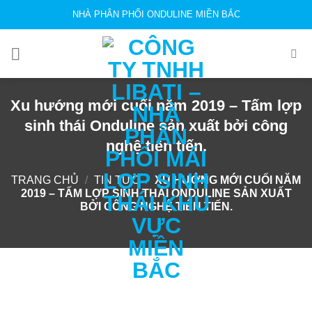
Skip
NHÀ PHÂN PHỐI ONDULINE MIỀN BẮC
to
content
Xu hướng mới cuối năm 2019 – Tấm lợp
sinh thái Onduline sản xuất bởi công
nghệ tiên tiến.
TRANG CHỦ
/
TIN TỨC
/
XU HƯỚNG MỚI CUỐI NĂM
2019 – TẤM LỢP SINH THÁI ONDULINE SẢN XUẤT
BỞI CÔNG NGHỆ TIÊN TIẾN.