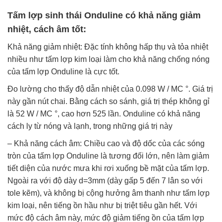
Tấm lợp sinh thái Onduline có khả năng giảm
nhiệt, cách âm tốt:
Khả năng giảm nhiệt: Đặc tính không hấp thụ và tỏa nhiệt
nhiều như tấm lợp kim loại làm cho khả năng chống nóng
của tấm lợp Onduline là cực tốt.
Đo lường cho thấy độ dẫn nhiệt của 0.098 W / MC °. Giá trị
này gần nút chai. Bằng cách so sánh, giá trị thép không gỉ
là 52 W / MC °, cao hơn 525 lần. Onduline có khả năng
cách ly từ nóng và lạnh, trong những giá trị này
– Khả năng cách âm: Chiều cao và độ dốc của các sóng
tròn của tấm lợp Onduline là tương đối lớn, nên làm giảm
tiết diện của nước mưa khi rơi xuống bề mặt của tấm lợp.
Ngoài ra với độ dày d=3mm (dày gấp 5 đến 7 lân so với
tole kẽm), và không bị cộng hưởng âm thanh như tấm lợp
kim loại, nên tiếng ồn hầu như bị triệt tiêu gần hết. Với
mức độ cách âm này, mức độ giảm tiếng ồn của tấm lợp