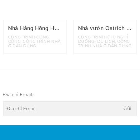
Nhà Hàng Hồng Hạnh
Nhà vườn Ostrich Bà Vì
CÔNG TRÌNH CÔNG
CÔNG TRÌNH KHU NGHỈ
CỘNG, CÔNG TRÌNH NHÀ
DƯỠNG- DU LỊCH, CÔNG
Ở DÂN DỤNG
TRÌNH NHÀ Ở DÂN DỤNG
Địa chỉ Email: