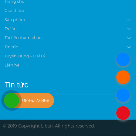
Trang chủ
Giới thiệu
Sản phẩm
Dự án
Tài liệu tham khảo
Tin tức
Tuyển Dụng – Đại Lý
.
Liên hệ
.
Tin tức
.
0896.122.868
.
© 2019 Copyright Libati. All rights reserved.