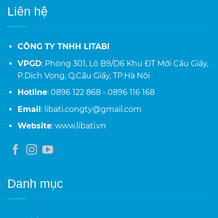
Liên hệ
CÔNG TY TNHH LITABI
VPGD
: Phòng 301, Lô B9/D6 Khu ĐT Mới Cầu Giấy,
P.Dịch Vọng, Q.Cầu Giấy, TP.Hà Nội
Hotline
: 0896 122 868 - 0896 116 168
Email
: libati.congty@gmail.com
Website
: www.libati.vn
Danh mục