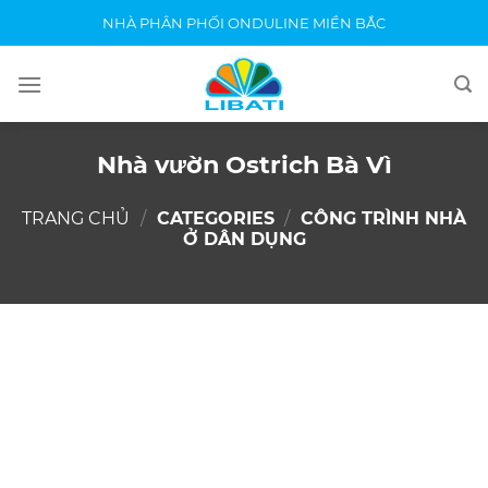
Skip
NHÀ PHÂN PHỐI ONDULINE MIỀN BẮC
to
content
Nhà vườn Ostrich Bà Vì
TRANG CHỦ
/
CATEGORIES
/
CÔNG TRÌNH NHÀ
Ở DÂN DỤNG