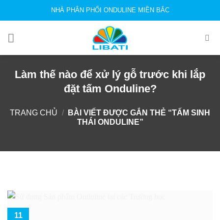
Skip
NHÀ PHÂN PHỐI ONDULINE MIỀN BẮC
to
content
Làm thế nào để xử lý gỗ trước khi lắp
đặt tấm Onduline?
TRANG CHỦ
/
BÀI VIẾT ĐƯỢC GẮN THẺ “TẤM SINH
THÁI ONDULINE”
11