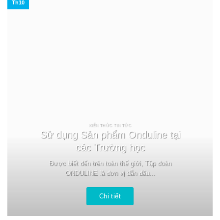
Th10
KIẾN THỨC TIN TỨC
Sử dụng Sản phẩm Onduline tại
các Trường học
Được biết đến trên toàn thế giới, Tập đoàn
ONDULINE là đơn vị dẫn đầu...
Chi tiết