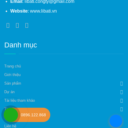
Email
: libati.congty@gmail.com
Website
: www.libati.vn
Danh mục
Trang chủ
Giới thiệu
Sản phẩm
Dự án
Tài liệu tham khảo
Tin tức
0896.122.868
Tuyển Dụng – Đại Lý
.
Liên hệ