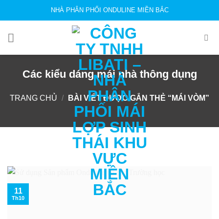
Skip
NHÀ PHÂN PHỐI ONDULINE MIỀN BẮC
to
content
Các kiểu dáng mái nhà thông dụng
TRANG CHỦ
/
BÀI VIẾT ĐƯỢC GẮN THẺ “MÁI VÒM”
11
Th10