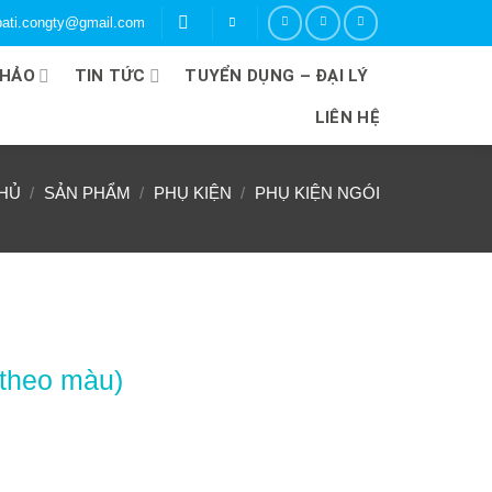
libati.congty@gmail.com
KHẢO
TIN TỨC
TUYỂN DỤNG – ĐẠI LÝ
LIÊN HỆ
HỦ
/
SẢN PHẨM
/
PHỤ KIỆN
/
PHỤ KIỆN NGÓI
(theo màu)