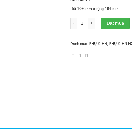
Dài 1060mm x rộng 194 mm
Úp nóc Onduvilla (theo màu) 
Đặt mua
PHỤ KIỆN
PHỤ KIỆN N
Danh mục:
,