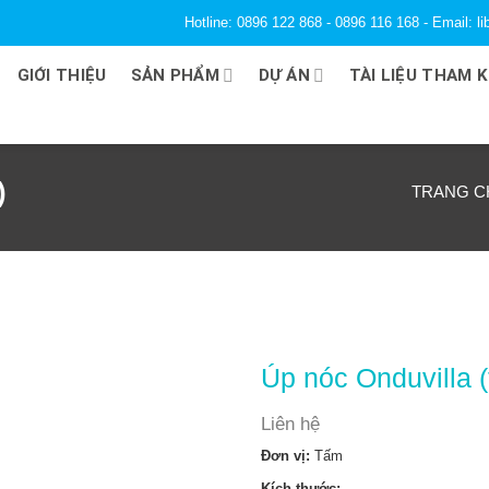
Hotline: 0896 122 868 - 0896 116 168 - Email: 
GIỚI THIỆU
SẢN PHẨM
DỰ ÁN
TÀI LIỆU THAM 
)
TRANG C
Úp nóc Onduvilla 
Liên hệ
Đơn vị:
Tấm
Kích thước: