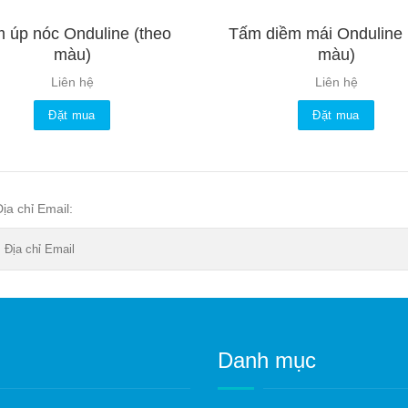
 úp nóc Onduline (theo
Tấm diềm mái Onduline 
màu)
màu)
Liên hệ
Liên hệ
Đặt mua
Đặt mua
Địa chỉ Email:
Danh mục