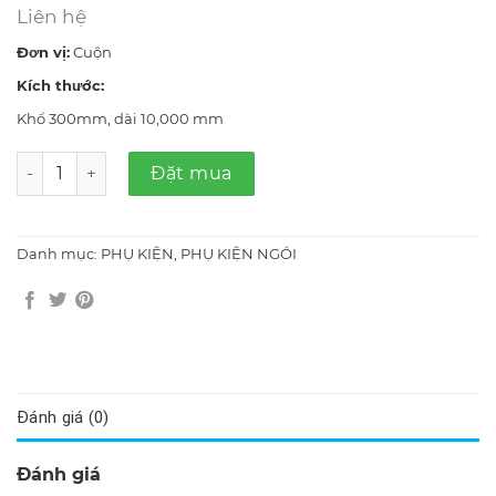
Liên hệ
Đơn vị:
Cuộn
Kích thước:
Khổ 300mm, dài 10,000 mm
Băng dán Onduband số lượng
Đặt mua
PHỤ KIỆN
PHỤ KIỆN NGÓI
Danh mục:
,
Đánh giá (0)
Đánh giá