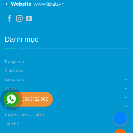
Website
: www.libati.vn
Danh mục
Trang chủ
Giới thiệu
Sản phẩm
Dự án
Tài liệu tham khảo
0896.122.868
Tin tức
Tuyển Dụng – Đại Lý
.
Liên hệ