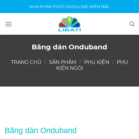
Skip
NHÀ PHÂN PHỐI ONDULINE MIỀN BẮC
to
content
Băng dán Onduband
TRANG CHỦ
/
SẢN PHẨM
/
PHỤ KIỆN
/
PHỤ
KIỆN NGÓI
Băng dán Onduband