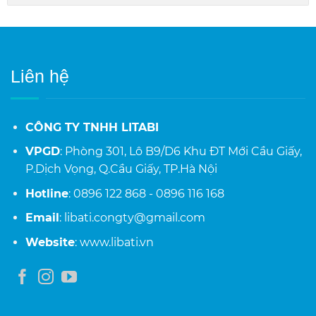
Liên hệ
CÔNG TY TNHH LITABI
VPGD
: Phòng 301, Lô B9/D6 Khu ĐT Mới Cầu Giấy,
P.Dịch Vọng, Q.Cầu Giấy, TP.Hà Nội
Hotline
: 0896 122 868 - 0896 116 168
Email
: libati.congty@gmail.com
Website
: www.libati.vn