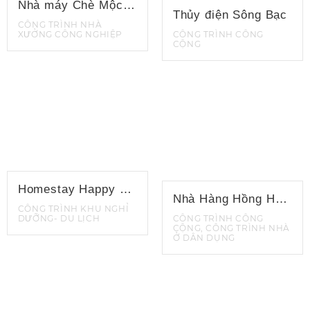
Nhà máy Chè Mộc Châu
Thủy điện Sông Bạc
CÔNG TRÌNH NHÀ
XƯỞNG CÔNG NGHIỆP
CÔNG TRÌNH CÔNG
CỘNG
Homestay Happy Farm Hải Phòng
Nhà Hàng Hồng Hạnh
CÔNG TRÌNH KHU NGHỈ
DƯỠNG- DU LỊCH
CÔNG TRÌNH CÔNG
CỘNG, CÔNG TRÌNH NHÀ
Ở DÂN DỤNG