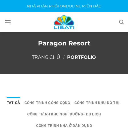
Skip
NHÀ PHÂN PHỐI ONDULINE MIỀN BẮC
to
content
Paragon Resort
TRANG CHỦ
/
PORTFOLIO
TẤT CẢ
CÔNG TRÌNH CÔNG CỘNG
CÔNG TRÌNH KHU ĐÔ THỊ
CÔNG TRÌNH KHU NGHỈ DƯỠNG- DU LỊCH
CÔNG TRÌNH NHÀ Ở DÂN DỤNG