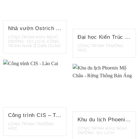
Nhà vườn Ostrich Bà Vì
Đại học Kiến Trúc Hà Nội
CÔNG TRÌNH KHU NGHỈ
DƯỠNG- DU LỊCH, CÔNG
TRÌNH NHÀ Ở DÂN DỤNG
CÔNG TRÌNH TRƯỜNG
HỌC
Công trình CIS – Trường Quốc tế Canada Lào Cai
Khu du lịch Phoenix Mộ Châu – Rừng Thông Bản Áng
CÔNG TRÌNH TRƯỜNG
HỌC
CÔNG TRÌNH KHU NGHỈ
DƯỠNG- DU LỊCH