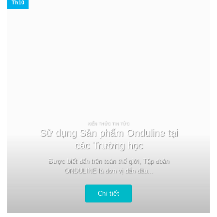
Th10
KIẾN THỨC TIN TỨC
Sử dụng Sản phẩm Onduline tại
các Trường học
Được biết đến trên toàn thế giới, Tập đoàn
ONDULINE là đơn vị dẫn đầu...
Chi tiết