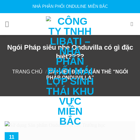
Skip
NHÀ PHÂN PHỐI ONDULINE MIỀN BẮC
to
content
Ngói Pháp siêu nhẹ Onduvilla có gì đặc
biệt????
TRANG CHỦ
/
BÀI VIẾT ĐƯỢC GẮN THẺ “NGÓI
PHÁP ONDUVILLA”
11